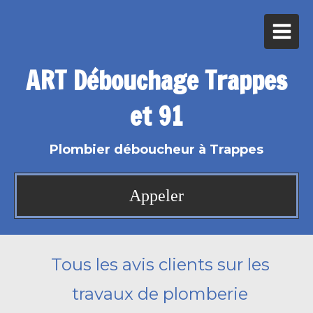
ART Débouchage Trappes
et 91
Plombier déboucheur à Trappes
Appeler
Tous les avis clients sur les
travaux de plomberie