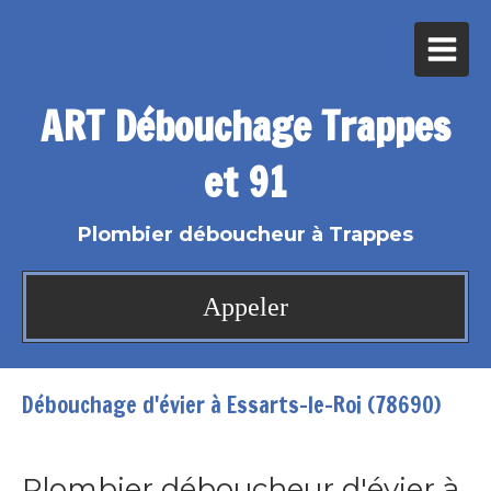
ART Débouchage Trappes
et 91
Plombier déboucheur à Trappes
Appeler
Débouchage d'évier à Essarts-le-Roi (78690)
Plombier déboucheur d'évier à