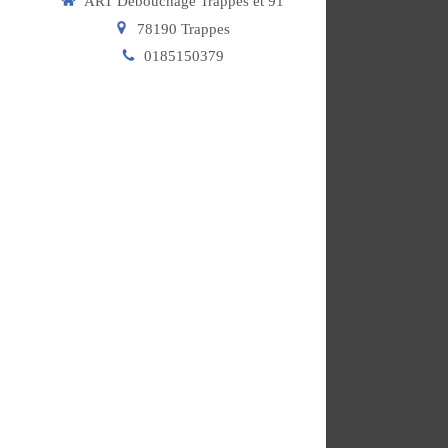
ART Débouchage Trappes et 91
78190
Trappes
0185150379