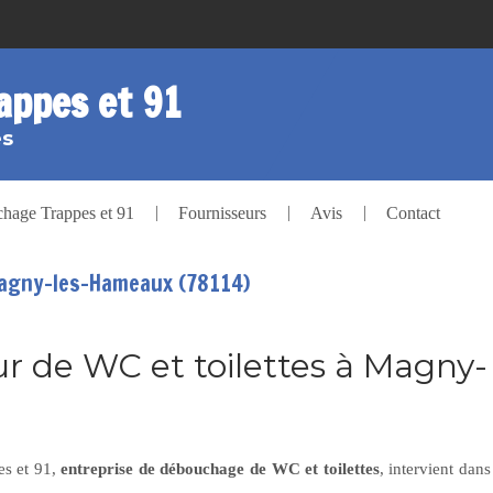
appes et 91
es
age Trappes et 91
Fournisseurs
Avis
Contact
Magny-les-Hameaux (78114)
 de WC et toilettes à Magny-
s et 91,
entreprise de débouchage de WC et toilettes
, intervient dans