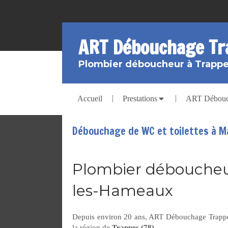
ART Débouchage Tr
Plombier déboucheur à Trapp
Accueil
Prestations
ART Débouch
Débouchage de WC et toilettes à 
Plombier déboucheur
les-Hameaux
Depuis environ 20 ans, ART Débouchage Trappe
la région de
Trappes (78)
.