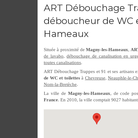
ART Débouchage Tra
déboucheur de WC et
Hameaux
Située à proximité de
Magny-les-Hameaux
,
ART
de lavabo
,
débouchage de canalisation en urg
toutes canalisations
.
ART Débouchage Trappes et 91 et ses artisans e
de WC et toilettes
à
Chevreuse
,
Neauphle-le-Ch
Nom-la-Bretèche
.
La ville de
Magny-les-Hameaux
, de code pos
France
. En 2010, la ville comptait 9027 habitant