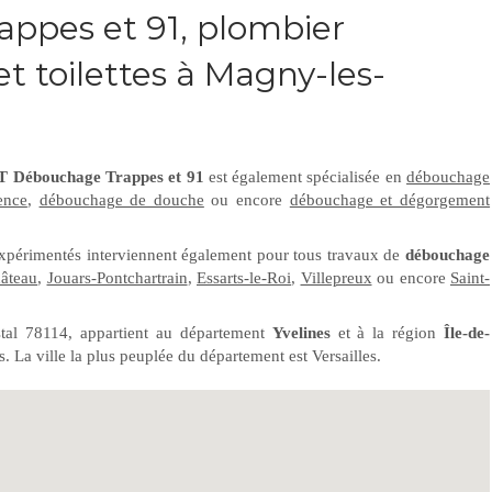
ppes et 91, plombier
 toilettes à Magny-les-
 Débouchage Trappes et 91
est également spécialisée en
débouchage
ence
,
débouchage de douche
ou encore
débouchage et dégorgement
xpérimentés interviennent également pour tous travaux de
débouchage
âteau
,
Jouars-Pontchartrain
,
Essarts-le-Roi
,
Villepreux
ou encore
Saint-
tal 78114, appartient au département
Yvelines
et à la région
Île-de-
s. La ville la plus peuplée du département est Versailles.