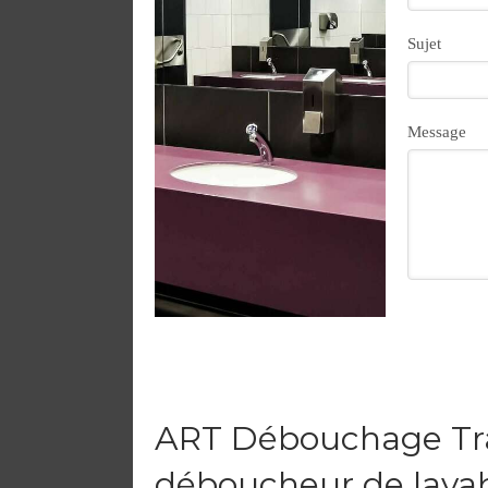
Sujet
Message
ART Débouchage Tra
déboucheur de lava