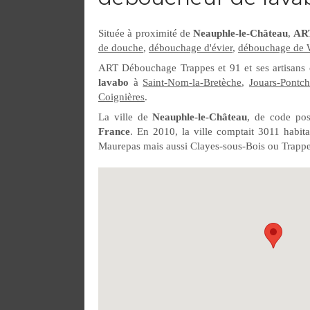
Située à proximité de
Neauphle-le-Château
,
ART
de douche
,
débouchage d'évier
,
débouchage de W
ART Débouchage Trappes et 91 et ses artisans c
lavabo
à
Saint-Nom-la-Bretèche
,
Jouars-Pontch
Coignières
.
La ville de
Neauphle-le-Château
, de code pos
France
. En 2010, la ville comptait 3011 habit
Maurepas mais aussi Clayes-sous-Bois ou Trappe