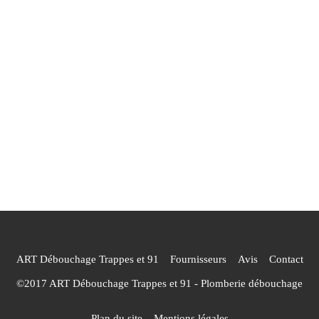
ART Débouchage Trappes et 91
Fournisseurs
Avis
Contact
©2017 ART Débouchage Trappes et 91 - Plomberie débouchage
Plan du site
Mentions légales