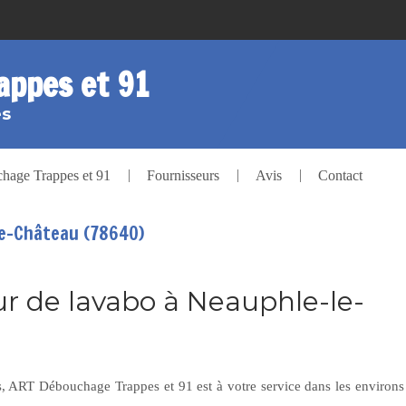
appes et 91
es
age Trappes et 91
Fournisseurs
Avis
Contact
le-Château (78640)
 de lavabo à Neauphle-le-
, ART Débouchage Trappes et 91 est à votre service dans les environs