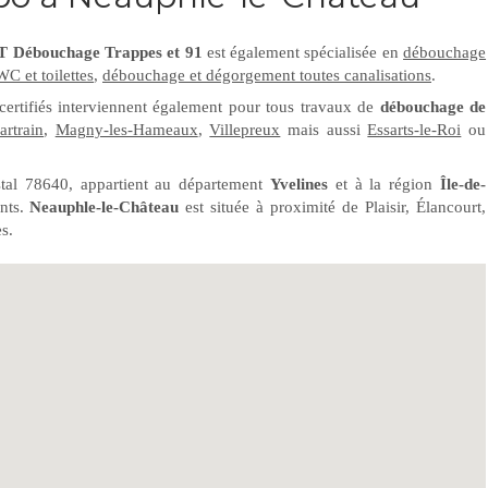
 Débouchage Trappes et 91
est également spécialisée en
débouchage
C et toilettes
,
débouchage et dégorgement toutes canalisations
.
ertifiés interviennent également pour tous travaux de
débouchage de
artrain
,
Magny-les-Hameaux
,
Villepreux
mais aussi
Essarts-le-Roi
ou
tal 78640, appartient au département
Yvelines
et à la région
Île-de-
ants.
Neauphle-le-Château
est située à proximité de Plaisir, Élancourt,
s.