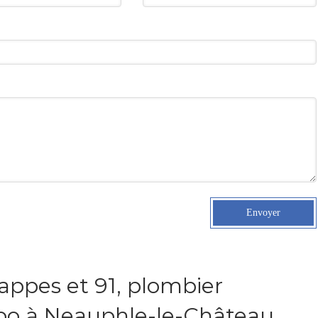
Envoyer
ppes et 91, plombier
bo à Neauphle-le-Château