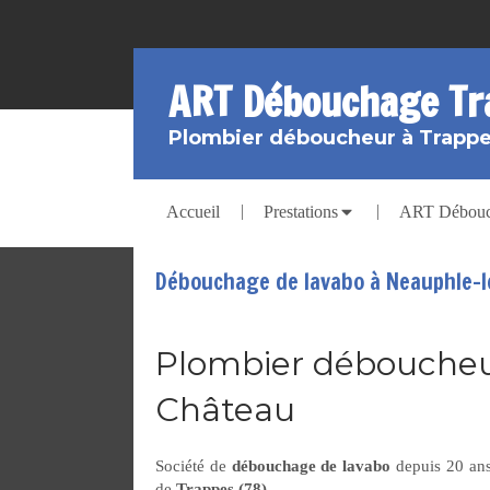
ART Débouchage Tr
Plombier déboucheur à Trapp
Accueil
Prestations
ART Débouch
Débouchage de lavabo à Neauphle-
Plombier déboucheur
Château
Société de
débouchage de lavabo
depuis 20 ans
de
Trappes (78)
.