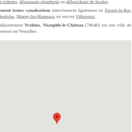
toilettes
,
dépannage plomberie
ou
débouchage de lavabo
.
ment toutes canalisations
interviennent également en
Essarts-le-Roi
,
Bretèche
,
Magny-les-Hameaux
ou encore
Villepreux
.
 département
Yvelines
,
Neauphle-le-Château
(78640) est une ville de
ement est Versailles.