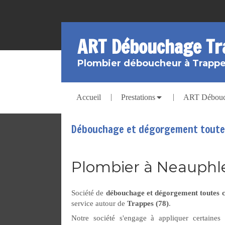
ART Débouchage Tr
Plombier déboucheur à Trapp
Accueil
Prestations
ART Débouch
Débouchage et dégorgement toutes
Plombier à Neauphl
Société de
débouchage et dégorgement toutes c
service autour de
Trappes (78)
.
Notre société s'engage à appliquer certaines 